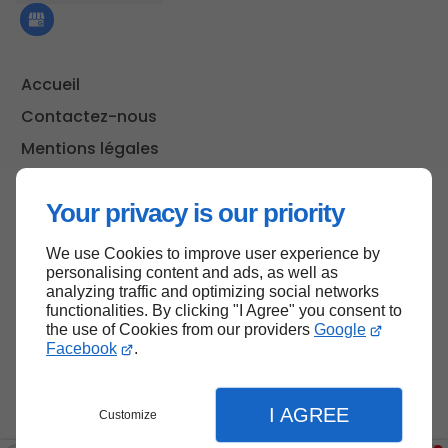
Accueil
Contactez-nous
Mentions légales
Plan du site
Your privacy is our priority
We use Cookies to improve user experience by
Haut de page
personalising content and ads, as well as
analyzing traffic and optimizing social networks
functionalities. By clicking "I Agree" you consent to
the use of Cookies from our providers
Google
Facebook
.
I AGREE
Customize