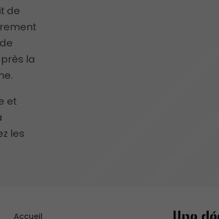
t de
ièrement
 de
après la
ne.
e et
à
z les
Une dé
Accueil