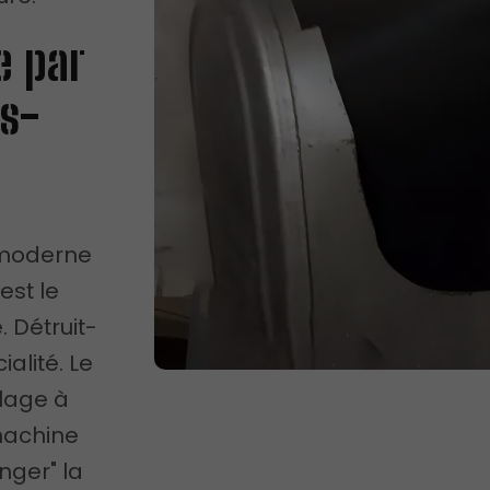
e par
ns-
s moderne
est le
 Détruit-
alité. Le
llage à
 machine
nger" la