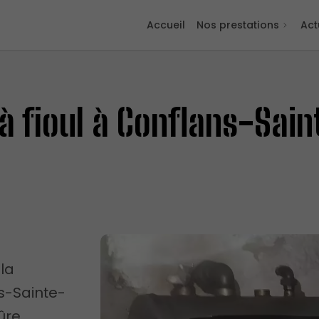
Accueil
Nos prestations
Act
à fioul à Conflans-Sai
la
s-Sainte-
ûre.