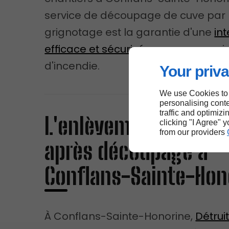
service de découpage de cuve par
grignotage est la garantie d'une
in
efficace et sécurisée
, sans aucun r
d'incendie.
Your priva
We use Cookies to
personalising conte
traffic and optimizi
L'enlèvement de cuv
clicking "I Agree" 
from our providers
après découpage à
Conflans-Sainte-Hon
À Conflans-Sainte-Honorine,
Détrui