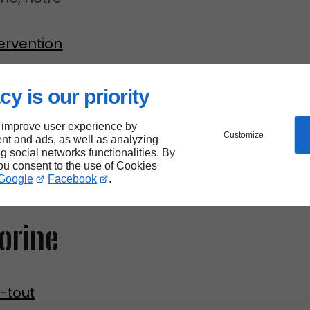
tervention
isque
cy is our priority
 improve user experience by
Customize
nt and ads, as well as analyzing
ng social networks functionalities. By
e
you consent to the use of Cookies
Google
Facebook
.
orine
t-tout