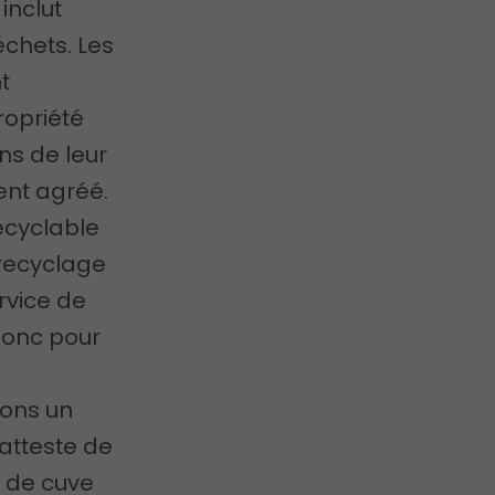
inclut
échets. Les
t
opriété
ns de leur
ent agréé.
recyclable
 recyclage
rvice de
donc pour
sons un
atteste de
t de cuve