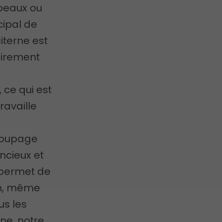
opeaux ou
cipal de
iterne est
rairement
 ce qui est
ravaille
coupage
ncieux et
 permet de
on, même
us les
ne, notre